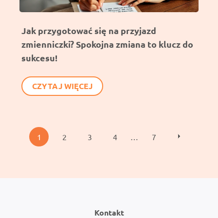
Jak przygotować się na przyjazd
zmienniczki? Spokojna zmiana to klucz do
sukcesu!
CZYTAJ WIĘCEJ
P
1
2
3
4
…
7
o
s
t
Kontakt