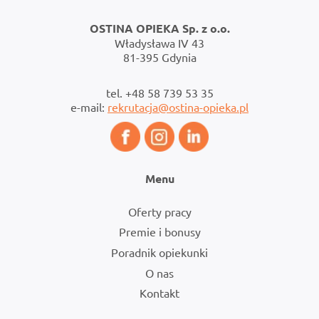
s
OSTINA OPIEKA Sp. z o.o.
n
Władysława IV 43
81-395 Gdynia
a
tel. +48 58 739 53 35
v
e-mail:
rekrutacja@ostina-opieka.pl
i
g
Menu
a
Oferty pracy
t
Premie i bonusy
Poradnik opiekunki
i
O nas
o
Kontakt