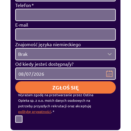
e
ó
7
Telefon
*
c
w
h
•
E-mail
o
k
r
o
o
r
Znajomość języka niemieckiego
b
z
y
y
D
Od kiedy jesteś dostępna/y?
w
s
o
i
t
s
e
n
t
ZGŁOŚ SIĘ
k
e
ę
Wyrażam zgodę na przetwarzanie przez Ostina
u
p
d
Opieka sp. z o.o. moich danych osobowych na
potrzeby przyszłych rekrutacji oraz akceptuję
n
s
l
politykę prywatności
.
*
o
t
a
ś
a
c
ć