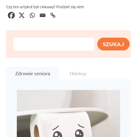
Czy ten artykuł był ciekawy? Podziel się nim!
S
SZUKAJ
z
u
k
a
Zdrowie seniora
Niemcy
j