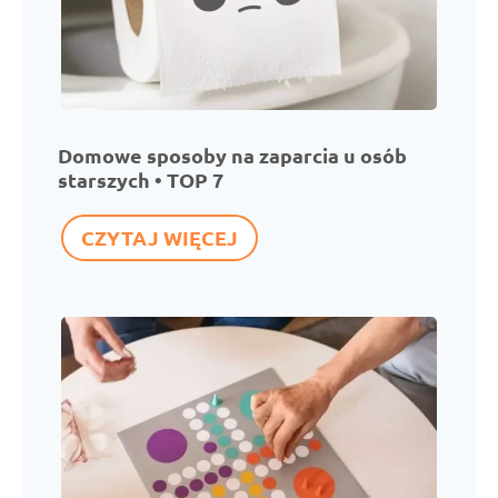
Domowe sposoby na zaparcia u osób
starszych • TOP 7
D
CZYTAJ WIĘCEJ
o
m
o
w
e
s
p
o