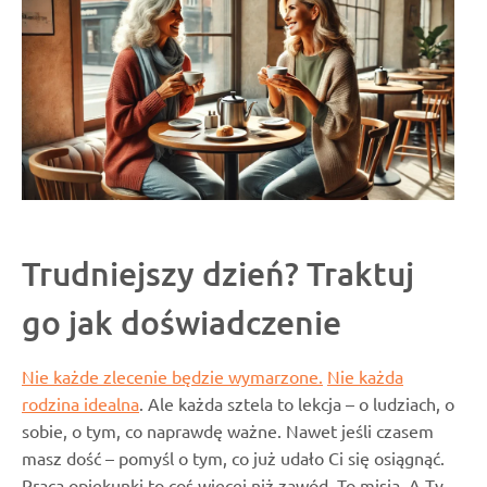
Trudniejszy dzień? Traktuj
go jak doświadczenie
Nie każde zlecenie będzie wymarzone.
Nie każda
rodzina idealna
. Ale każda sztela to lekcja – o ludziach, o
sobie, o tym, co naprawdę ważne. Nawet jeśli czasem
masz dość – pomyśl o tym, co już udało Ci się osiągnąć.
Praca opiekunki to coś więcej niż zawód. To misja. A Ty